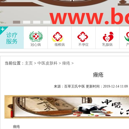
冠心病
颈椎病
不孕症
乳腺病
当前位置：
主页
>
中医皮肤科
>
痤疮
>
痤疮
来源：百草王氏中医 更新时间：2019-12-14 11:0
痤疮