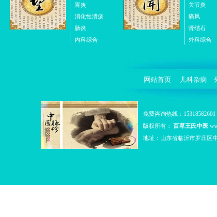
胃炎
关节炎
消化性溃疡
痛风
肠炎
肾结石
内科综合
外科综合
网站首页
儿科杂病
免费咨询热线：15318582601 Q
版权所有：
百草王氏中医
ww
地址：山东省临沂市罗庄区