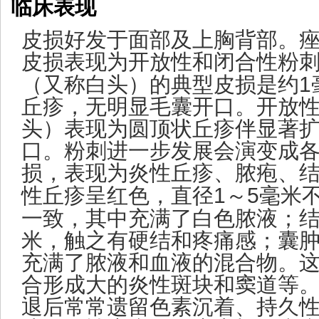
临临床表现
皮损好发于面部及上胸背部。
皮损表现为开放性和闭合性粉
（又称白头）的典型皮损是约
1
丘疹，无明显毛囊开口。开放
头）表现为圆顶状丘疹伴显著
口。粉刺进一步发展会演变成
损，表现为炎性丘疹、脓疱、
性丘疹呈红色，直径
1
～
5
毫米
一致，其中充满了白色脓液；
米，触之有硬结和疼痛感；囊
充满了脓液和血液的混合物。
合形成大的炎性斑块和窦道等
退后常常遗留色素沉着、持久