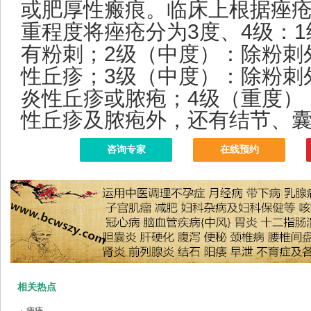
或肥厚性瘢痕。临床上根据痤
重程度将痤疮分为
3
度、
4
级：
1
有粉刺；
2
级（中度）：除粉刺
性丘疹；
3
级（中度）：除粉刺
炎性丘疹或脓疱；
4
级（重度）
性丘疹及脓疱外，还有结节、
咨询专家
在线预约
相关热点